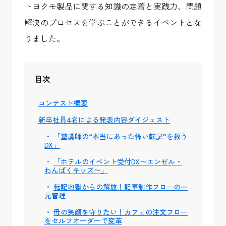
トヨクモ製品に関する知識の定着と実践力、問題
解決のプロセスを学ぶことができるイベントとな
りました。
目次
コンテスト概要
新卒社員4名による発表内容ダイジェスト
「塾講師の“本当にあった怖い転記”を救う
DX」
「ホテルのイベント受付DX〜エンゼル・
わんぱくキッズ〜」
転記地獄からの解放！記事制作フローの一
元管理
母の笑顔を守りたい！カフェの注文フロー
をセルフオーダーで変革