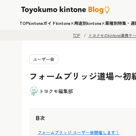
TOP
kintoneガイド
kintone×用途別
kintone×業種別
特集・連
TOP
トヨクモのkintone連携
ユーザー会
フォームブリッジ道場〜初
トヨクモ編集部
目次
フォームブリッジ ユーザー会開催します！