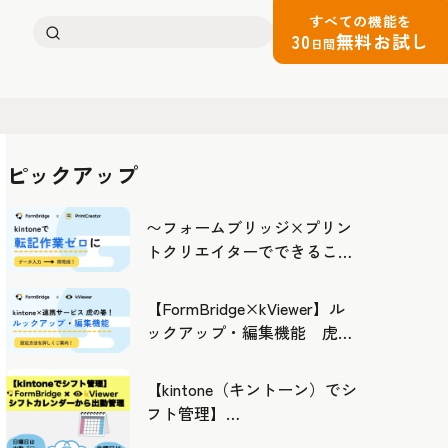
すべての機能を
検
30
無料お試し
日間
索:
ピックアップ
〜フォームブリッジ×プリン
トクリエイターでできるこ
と〜kintoneの活用の幅を広げ
よう
【FormBridge×kViewer】ル
ックアップ・編集機能 虎の
巻！
【kintone（キントーン）でシ
フト管理】
FormBridge×kViewerで作成