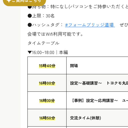
●持ち物：特になし(パソコンをご持参いただく
●上限：30名
●ハッシュタグ：
#フォームブリッジ道場
ぜひ
会場ではWifi利用可能です。
タイムテーブル
▼16:00~18:00｜本編
15時40分
開場
16時00分
設定〜基礎講習〜 トヨクモ丸
16時30分
【事例】設定〜応用講習〜 ユ
16時50分
交流タイム(休憩)