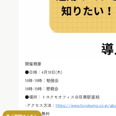
開催概要
●日時：4月18日(木)
16時-18時：勉強会
18時-19時：懇親会
●場所：トヨクモオフィス＠目黒駅直結
-アクセス方法：
https://www.toyokumo.co.jp/ab
●費用：無料
ご質問はこちら