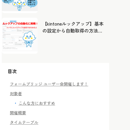
したカレンダーから出勤管
理！
【kintoneルックアップ】基本
の設定から自動取得の方法ま
で！
目次
フォームブリッジ ユーザー会開催します！
対象者
こんな方におすすめ
開催概要
タイムテーブル