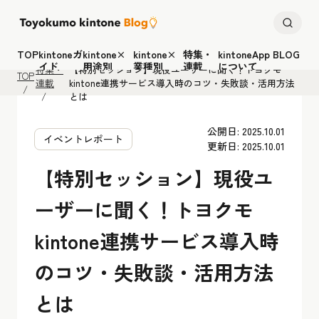
TOP
kintoneガ
kintone×
kintone×
特集・
kintoneApp BLOG
イド
用途別
業種別
連載
について
特集・
【特別セッション】現役ユーザーに聞く！トヨクモ
TOP
連載
kintone連携サービス導入時のコツ・失敗談・活用方法
とは
公開日: 2025.10.01
イベントレポート
更新日: 2025.10.01
【特別セッション】現役ユ
ーザーに聞く！トヨクモ
kintone連携サービス導入時
のコツ・失敗談・活用方法
とは