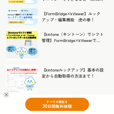
の活用の幅を広げよう
【FormBridge×kViewer】ルック
アップ・編集機能 虎の巻！
【kintone（キントーン）でシフト
管理】FormBridge×kViewerで作
成したカレンダーから出勤管理！
【kintoneルックアップ】基本の設
定から自動取得の方法まで！
すべての機能を
30
日間無料体験