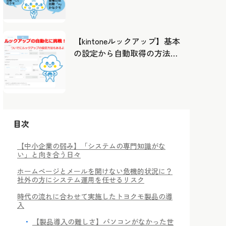
したカレンダーから出勤管
理！
【kintoneルックアップ】基本
の設定から自動取得の方法ま
で！
目次
【中小企業の弱み】「システムの専門知識がな
い」と向き合う日々
ホームページとメールを開けない危機的状況に？
社外の方にシステム運用を任せるリスク
時代の流れに合わせて実施したトヨクモ製品の導
入
【製品導入の難しさ】パソコンがなかった世