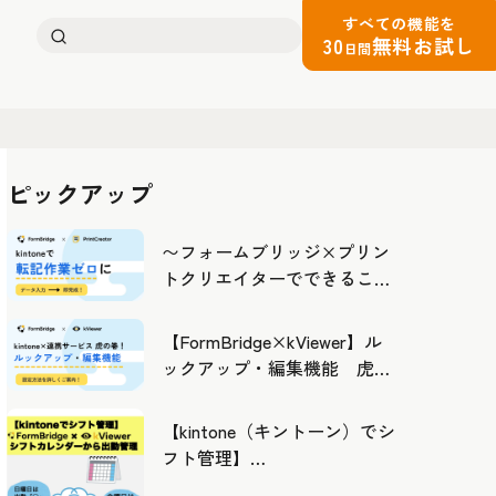
すべての機能を
検
30
無料お試し
日間
索:
ピックアップ
〜フォームブリッジ×プリン
トクリエイターでできるこ
と〜kintoneの活用の幅を広げ
よう
【FormBridge×kViewer】ル
ックアップ・編集機能 虎の
巻！
【kintone（キントーン）でシ
フト管理】
FormBridge×kViewerで作成