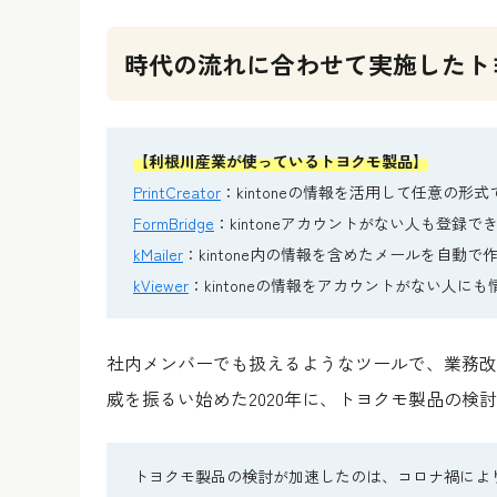
時代の流れに合わせて実施したト
【利根川産業が使っているトヨクモ製品】
PrintCreator
：kintoneの情報を活用して任意の形
FormBridge
：kintoneアカウントがない人も登録で
kMailer
：kintone内の情報を含めたメールを自動
kViewer
：kintoneの情報をアカウントがない人に
社内メンバーでも扱えるようなツールで、業務改
威を振るい始めた2020年に、トヨクモ製品の検
トヨクモ製品の検討が加速したのは、コロナ禍によ