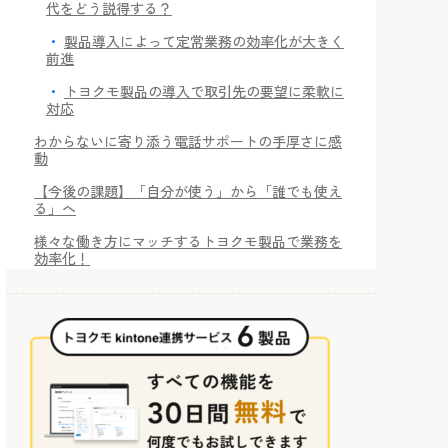
代をどう説得する？
製品導入によって定常業務の効率化が大きく
前進
トヨクモ製品の導入で取引先の要望に柔軟に
対応
わからないに寄り添う電話サポートの手厚さに感
動
【今後の課題】「自分が使う」から「誰でも使え
る」へ
様々な働き方にマッチするトヨクモ製品で業務を
効率化！