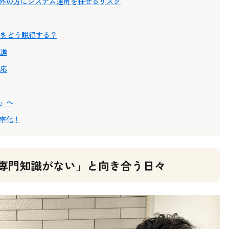
外の方にシステム運用を任せるリスク
をどう説得する？
進
応
」へ
率化！
専門知識がない」と向き合う日々