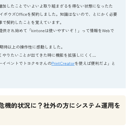
増加したことでいよいよ取り組まざるを得ない状態になったた
サイボウズOfficeを契約しました。知識はないので、とにかく必要
準で契約したことを覚えています。
eが提供され始めて「kintoneは使いやすいぞ！」って情報をWebで
て、期待以上の操作性に感動しました。
くやりたいことが出てきた時に機能を拡張しにくく…
ーイベントでトヨクモさんの
PrintCreator
を使えば便利だよ」と
危機的状況に？社外の方にシステム運用を