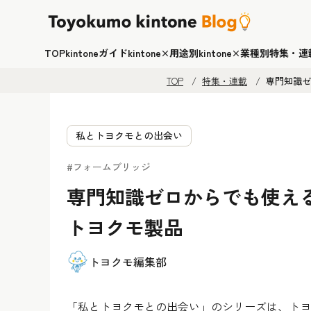
TOP
kintoneガイド
kintone×用途別
kintone×業種別
特集・連
TOP
特集・連載
専門知識ゼ
私とトヨクモとの出会い
#フォームブリッジ
専門知識ゼロからでも使え
トヨクモ製品
トヨクモ編集部
「私とトヨクモとの出会い」のシリーズは、トヨ