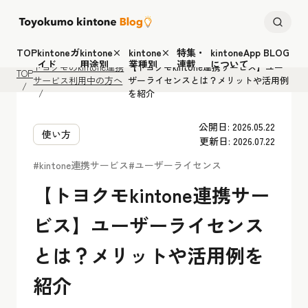
TOP
kintoneガ
kintone×
kintone×
特集・
kintoneApp BLOG
イド
用途別
業種別
連載
について
トヨクモのkintone連携
【トヨクモkintone連携サービス】ユー
TOP
サービス利用中の方へ
ザーライセンスとは？メリットや活用例
を紹介
公開日: 2026.05.22
使い方
更新日: 2026.07.22
#kintone連携サービス
#ユーザーライセンス
【トヨクモkintone連携サー
ビス】ユーザーライセンス
とは？メリットや活用例を
紹介