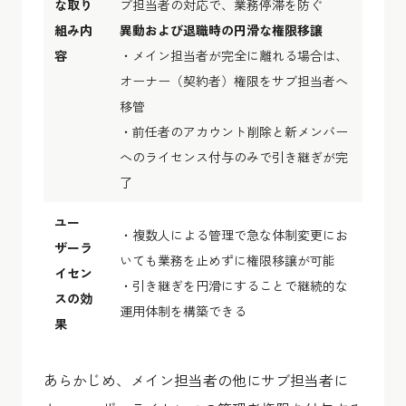
な取り
ブ担当者の対応で、業務停滞を防ぐ
組み内
異動および退職時の円滑な権限移譲
容
・メイン担当者が完全に離れる場合は、
オーナー（契約者）権限をサブ担当者へ
移管
・前任者のアカウント削除と新メンバー
へのライセンス付与のみで引き継ぎが完
了
ユー
・複数人による管理で急な体制変更にお
ザーラ
いても業務を止めずに権限移譲が可能
イセン
・引き継ぎを円滑にすることで継続的な
スの効
運用体制を構築できる
果
あらかじめ、メイン担当者の他にサブ担当者に