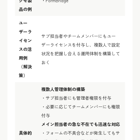
クモ製
・FormBridge
品の例
ユー
ザーラ
サブ担当者やチームメンバーにもユー
イセン
ザーライセンスを付与し、複数人で設定
スの活
状況を把握し合える運用体制を構築して
用例
おく
（解決
策）
複数人管理体制の構築
・サブ担当者にも管理者権限を付与
・必要に応じてチームメンバーにも権限
付与
メイン担当者の急な不在でも迅速な対応
具体的
・フォームの不具合などが発生してもサ