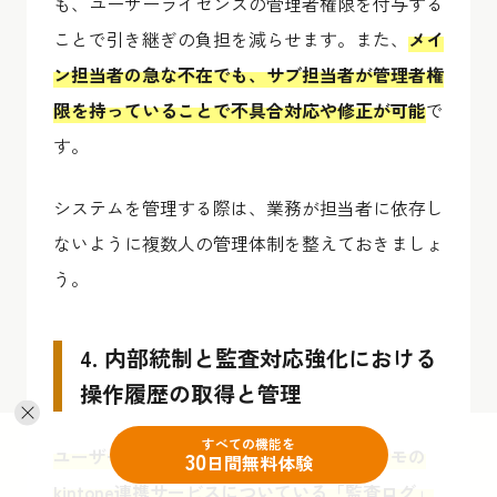
も、ユーザーライセンスの管理者権限を付与する
ことで引き継ぎの負担を減らせます。また、
メイ
ン担当者の急な不在でも、サブ担当者が管理者権
限を持っていることで不具合対応や修正が可能
で
す。
システムを管理する際は、業務が担当者に依存し
ないように複数人の管理体制を整えておきましょ
う。
4. 内部統制と監査対応強化における
操作履歴の取得と管理
すべての機能を
ユーザーライセンスの導入により、トヨクモの
30
日間無料体験
kintone連携サービスについている「監査ログ」