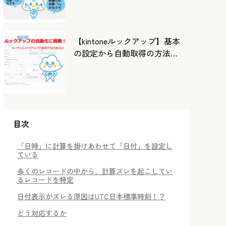
したカレンダーから出勤管
理！
【kintoneルックアップ】基本
の設定から自動取得の方法ま
で！
目次
「日時」に計算を掛けあわせて「日付」を設定し
ている
多くのレコードの中から、計算ズレを起こしてい
るレコードを特定
日付表示がズレる原因はUTC日本標準時刻！？
どう対応するか