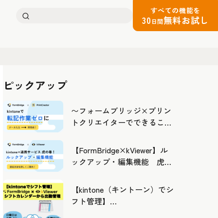
すべての機能を
検
30
無料お試し
日間
索:
ピックアップ
〜フォームブリッジ×プリン
トクリエイターでできるこ
と〜kintoneの活用の幅を広げ
よう
【FormBridge×kViewer】ル
ックアップ・編集機能 虎の
巻！
【kintone（キントーン）でシ
フト管理】
FormBridge×kViewerで作成