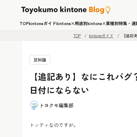
TOP
kintoneガイド
kintone×用途別
kintone×業種別
特集・連
TOP
kintoneガイド
【追記
豆知識
【追記あり】なにこれバグ
日付にならない
トヨクモ編集部
トッティなのですが。