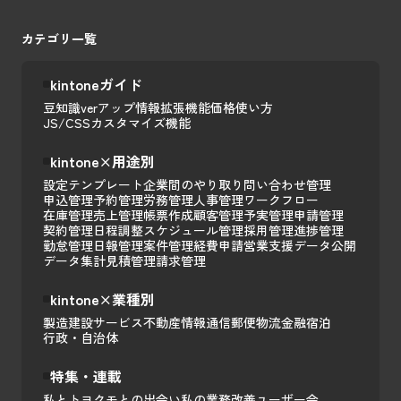
カテゴリ一覧
kintoneガイド
豆知識
verアップ情報
拡張機能
価格
使い方
JS/CSSカスタマイズ
機能
kintone×用途別
設定テンプレート
企業間のやり取り
問い合わせ管理
申込管理
予約管理
労務管理
人事管理
ワークフロー
在庫管理
売上管理
帳票作成
顧客管理
予実管理
申請管理
契約管理
日程調整
スケジュール管理
採用管理
進捗管理
勤怠管理
日報管理
案件管理
経費申請
営業支援
データ公開
データ集計
見積管理
請求管理
kintone×業種別
製造
建設
サービス
不動産
情報通信
郵便
物流
金融
宿泊
行政・自治体
特集・連載
私とトヨクモとの出会い
私の業務改善
ユーザー会