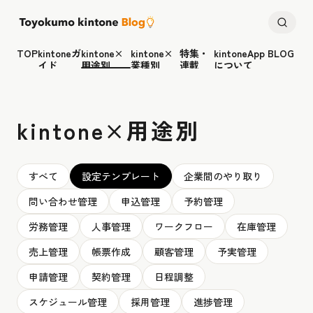
TOP
kintoneガ
kintone×
kintone×
特集・
kintoneApp BLOG
イド
用途別
業種別
連載
について
kintone×用途別
すべて
設定テンプレート
企業間のやり取り
問い合わせ管理
申込管理
予約管理
労務管理
人事管理
ワークフロー
在庫管理
売上管理
帳票作成
顧客管理
予実管理
申請管理
契約管理
日程調整
スケジュール管理
採用管理
進捗管理