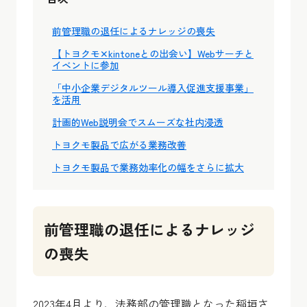
前管理職の退任によるナレッジの喪失
【トヨクモ✕kintoneとの出会い】Webサーチと
イベントに参加
「中小企業デジタルツール導入促進支援事業」
を活用
計画的Web説明会でスムーズな社内浸透
トヨクモ製品で広がる業務改善
トヨクモ製品で業務効率化の幅をさらに拡大
前管理職の退任によるナレッジ
の喪失
2023年4月より、法務部の管理職となった稲垣さ