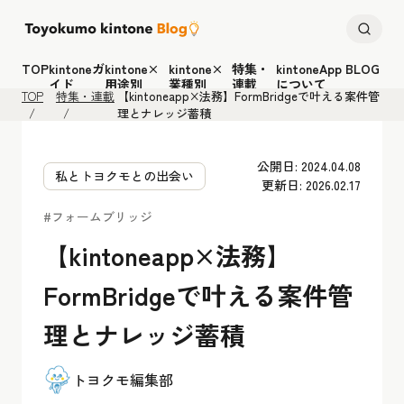
TOP
kintoneガ
kintone×
kintone×
特集・
kintoneApp BLOG
イド
用途別
業種別
連載
について
TOP
特集・連載
【kintoneapp×法務】FormBridgeで叶える案件管
理とナレッジ蓄積
公開日: 2024.04.08
私とトヨクモとの出会い
更新日: 2026.02.17
#フォームブリッジ
【kintoneapp×法務】
FormBridgeで叶える案件管
理とナレッジ蓄積
トヨクモ編集部