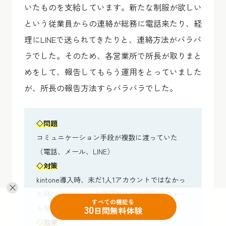
いたものを支給しています。新たな制服が欲しい
という従業員からの連絡が総務に電話来たり、経
理にLINEで送られてきたりと、連絡方法がバラバ
ラでした。そのため、各営業所で所長が取りまと
めをして、報告してもらう運用をとっていました
が、所長の報告方法すらバラバラでした。
◇問題
コミュニケーション手段が複数に渡っていた
（電話、メール、LINE）
◇対策
kintone導入時、未だ1人1アカウントではなかっ
た時にFormBridgeを使用して社内用注文フォー
すべての機能を
30
ムを作成した
日間無料体験
◇効果