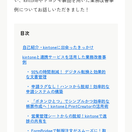
い、kintoneやトヨクモ製品を用いた業務改善事
例についてお話しいただきました！
目次
自己紹介・kintoneに出会ったきっかけ
kintoneと連携サービスを活用した業務改善事
例
90%の時間削減！ デジタル転換と効果的
な文書管理
申請ラグなし！ハンコから脱却！効率的な
申請システムの構築
「ボタンひとつ」でシンプルかつ効率的な
帳票作成へ！kintoneとPrintCreatorの活用術
営業管理シートからの脱却！kintoneで進
捗の共有を
FormBridgeで制服注文がスムーズに！取