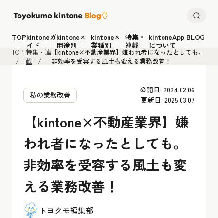
TOP
kintoneガ
kintone×
kintone×
特集・
kintoneApp BLOG
イド
用途別
業種別
連載
について
TOP
特集・連
【kintone×不動産業界】嫌われ者になったとしても。
載
非効率を受容する風土も変える業務改善！
公開日: 2024.02.06
私の業務改善
更新日: 2025.03.07
【kintone×不動産業界】嫌
われ者になったとしても。
非効率を受容する風土も変
える業務改善！
トヨクモ編集部