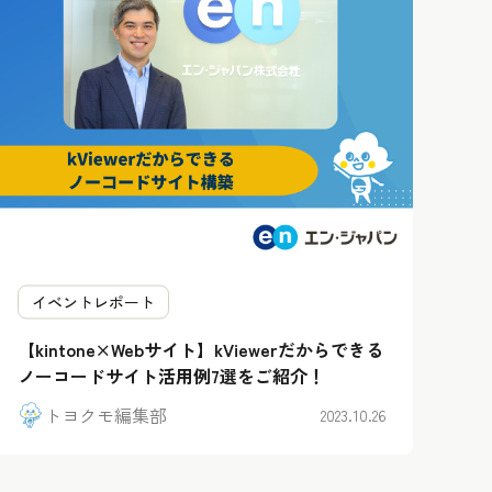
イベントレポート
【kintone×Webサイト】kViewerだからできる
ノーコードサイト活用例7選をご紹介！
トヨクモ編集部
2023.10.26