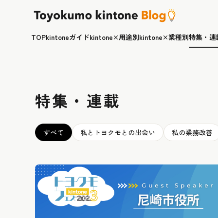
TOP
kintoneガイド
kintone×用途別
kintone×業種別
特集・連
特集・連載
すべて
私とトヨクモとの出会い
私の業務改善