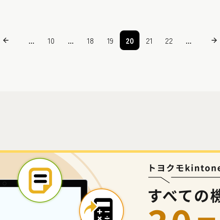
...
10
...
18
19
20
21
22
...