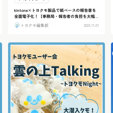
kintone×トヨクモ製品で紙ベースの報告書を
全面電子化！【事務局・報告者の負担を大幅削
減】
トヨクモ編集部
2023.11.01