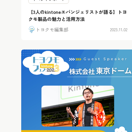
【3人のkintoneエバンジェリストが語る】トヨ
クモ製品の魅力と活用方法
トヨクモ編集部
2023.11.02