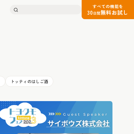
すべての機能を
検
30
無料お試し
日間
索:
ト
トッティのはしご酒