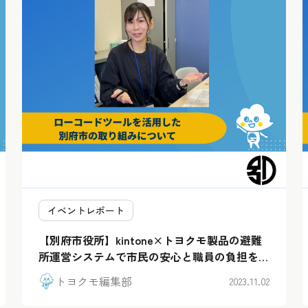
イベントレポート
【別府市役所】kintone×トヨクモ製品の避難
所運営システムで市民の安心と職員の負担を実
現
トヨクモ編集部
2023.11.02