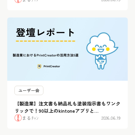
編」登壇まとめ
ユーザー会
【製造業】注文書も納品札も塗装指示書もワンク
リックで！90以上のkintoneアプリと
PrintCreatorの活用術
まるﾁｬﾝ
2026.06.19