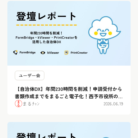
ユーザー会
【自治体DX】年間230時間を削減！申請受付から
書類作成までをまるごと電子化！西予市役所のト
ヨクモkintone連携サービス活用術
まるﾁｬﾝ
2026.06.19