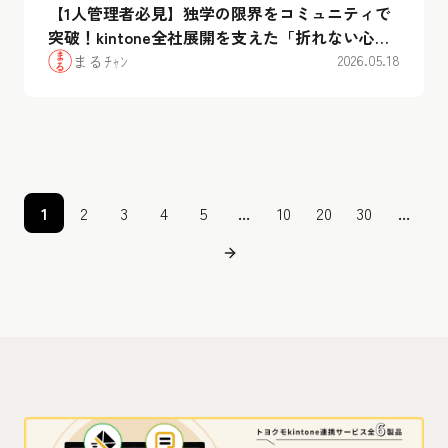
【1人管理者必見】独学の限界をコミュニティで
突破！kintone全社展開を支えた「折れない心」
と仲間の存在
まるﾁｬﾝ
2026.05.18
1
2
3
4
5
...
10
20
30
...