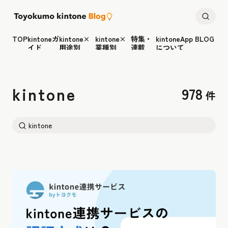
TOP
kintoneガ
kintone×
kintone×
特集・
kintoneApp BLOG
イド
用途別
業種別
連載
について
kintone
978
件
検
索: