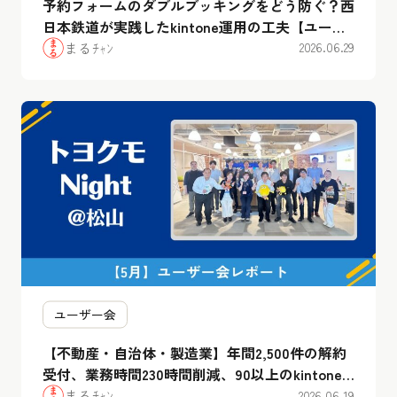
予約フォームのダブルブッキングをどう防ぐ？西
日本鉄道が実践したkintone運用の工夫【ユーザ
ー会レポート】
まるﾁｬﾝ
2026.06.29
ユーザー会
【不動産・自治体・製造業】年間2,500件の解約
受付、業務時間230時間削減、90以上のkintone
アプリ活用…トヨクモユーザー会「Hello松山
まるﾁｬﾝ
2026.06.19