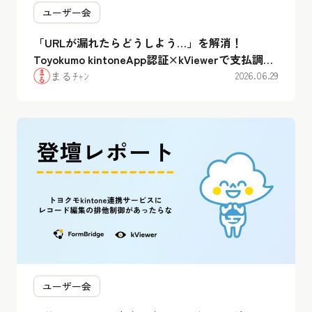
ユーザー会
「URLが漏れたらどうしよう…」を解消！
Toyokumo kintoneApp認証×kViewerで支払調書
のセキュアなWeb化を実現【ユーザー会レポー
まるﾁｬﾝ
2026.06.29
ト】
ユーザー会