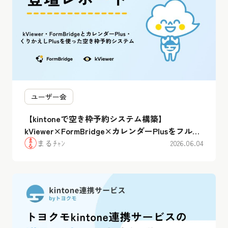
ユーザー会
【kintoneで空き枠予約システム構築】
kViewer×FormBridge×カレンダーPlusをフル活
用！ラジカルブリッジ 斎藤氏が実演デモ
まるﾁｬﾝ
2026.06.04