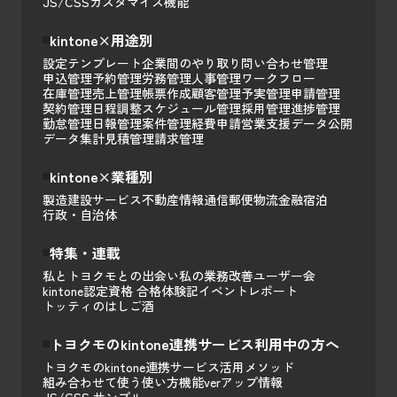
JS/CSSカスタマイズ
機能
kintone×用途別
設定テンプレート
企業間のやり取り
問い合わせ管理
申込管理
予約管理
労務管理
人事管理
ワークフロー
在庫管理
売上管理
帳票作成
顧客管理
予実管理
申請管理
契約管理
日程調整
スケジュール管理
採用管理
進捗管理
勤怠管理
日報管理
案件管理
経費申請
営業支援
データ公開
データ集計
見積管理
請求管理
kintone×業種別
製造
建設
サービス
不動産
情報通信
郵便
物流
金融
宿泊
行政・自治体
特集・連載
私とトヨクモとの出会い
私の業務改善
ユーザー会
kintone認定資格 合格体験記
イベントレポート
トッティのはしご酒
トヨクモのkintone連携サービス利用中の方へ
トヨクモのkintone連携サービス活用メソッド
組み合わせて使う
使い方
機能
verアップ情報
JS/CSS サンプル