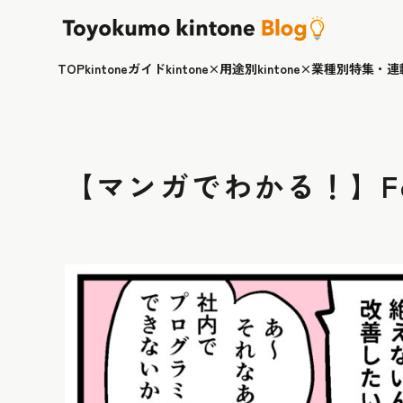
TOP
kintoneガイド
kintone×用途別
kintone×業種別
特集・連
【マンガでわかる！】Fo