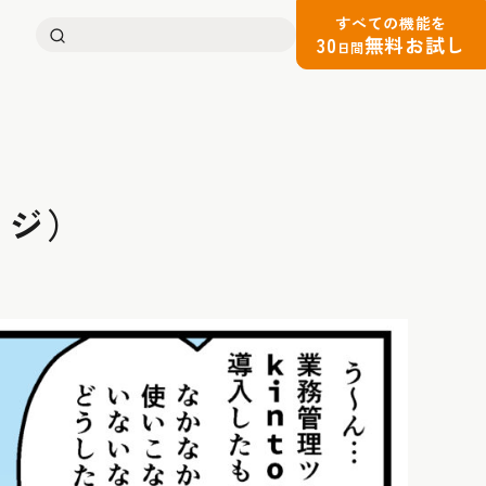
すべての機能を
検
30
無料お試し
日間
索:
ッジ）