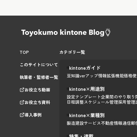
TOP
カテゴリ一覧
このサイトについて
kintoneガイド
豆知識
verアップ情報
拡張機能
価格
使
執筆者・監修者一覧
kintone×用途別
お役立ち動画
設定テンプレート
企業間のやり取り
日程調整
スケジュール管理
採用管理
お役立ち資料
kintone×業種別
導入事例
製造
建設
サービス
不動産
情報通信
郵
特集・連載