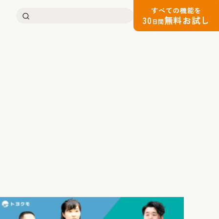
すべての機能を
検
30
無料お試し
日間
索: