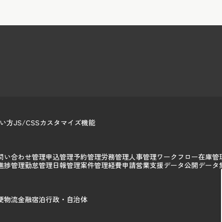
い方
JS/CSSカスタマイズ
機能
問い合わせ管理
申込管理
予約管理
労務管理
人事管理
ワークフロー
在庫管
進捗管理
勤怠管理
日報管理
案件管理
経費申請
営業支援
データ公開
データ
便
物流
金融
宿泊
行政・自治体