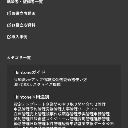
執筆者・監修者一覧
お役立ち動画
お役立ち資料
導入事例
カテゴリ一覧
kintoneガイド
豆知識
verアップ情報
拡張機能
価格
使い方
JS/CSSカスタマイズ
機能
kintone×用途別
設定テンプレート
企業間のやり取り
問い合わせ管理
申込管理
予約管理
労務管理
人事管理
ワークフロー
在庫管理
売上管理
帳票作成
顧客管理
予実管理
申請管理
契約管理
日程調整
スケジュール管理
採用管理
進捗管理
勤怠管理
日報管理
案件管理
経費申請
営業支援
データ公開