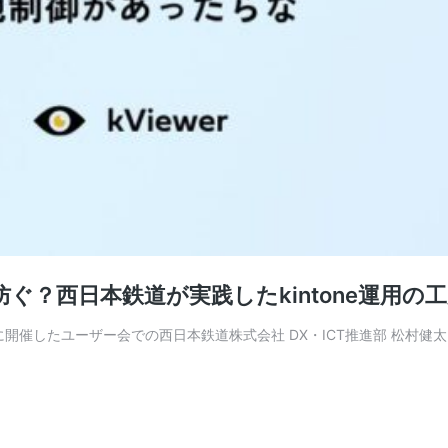
？西日本鉄道が実践したkintone運用の
月に開催したユーザー会での西日本鉄道株式会社 DX・ICT推進部 松村