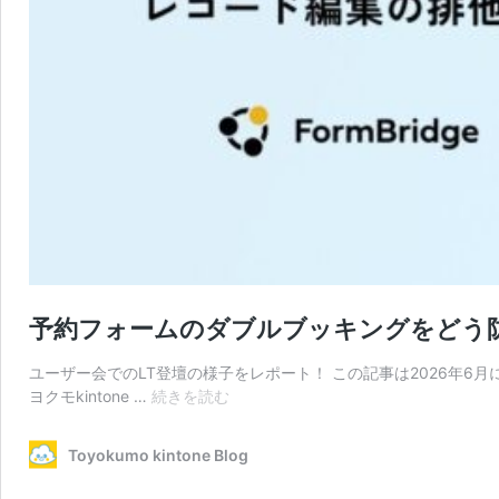
予約フォームのダブルブッキングをどう防ぐ
ユーザー会でのLT登壇の様子をレポート！ この記事は2026年6
予
ヨクモkintone …
続きを読む
約
フ
Toyokumo kintone Blog
ォ
ー