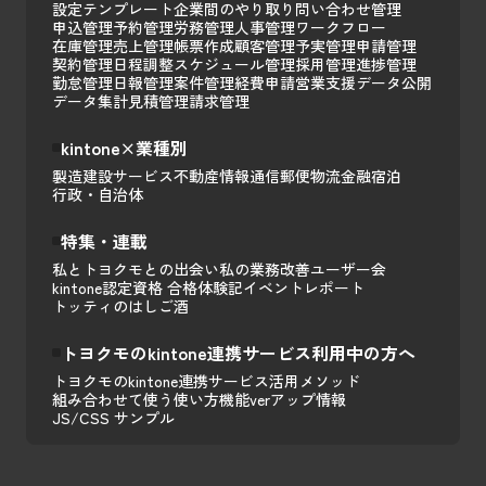
設定テンプレート
企業間のやり取り
問い合わせ管理
申込管理
予約管理
労務管理
人事管理
ワークフロー
在庫管理
売上管理
帳票作成
顧客管理
予実管理
申請管理
契約管理
日程調整
スケジュール管理
採用管理
進捗管理
勤怠管理
日報管理
案件管理
経費申請
営業支援
データ公開
データ集計
見積管理
請求管理
kintone×業種別
製造
建設
サービス
不動産
情報通信
郵便
物流
金融
宿泊
行政・自治体
特集・連載
私とトヨクモとの出会い
私の業務改善
ユーザー会
kintone認定資格 合格体験記
イベントレポート
トッティのはしご酒
トヨクモのkintone連携サービス利用中の方へ
トヨクモのkintone連携サービス活用メソッド
組み合わせて使う
使い方
機能
verアップ情報
JS/CSS サンプル