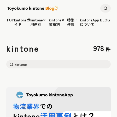
TOP
kintoneガ
kintone×
kintone×
特集・
kintoneApp BLOG
イド
用途別
業種別
連載
について
kintone
978
件
検
索: