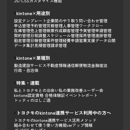
JS/CSSカスタマイズ
機能
kintone×用途別
設定テンプレート
企業間のやり取り
問い合わせ管理
申込管理
予約管理
労務管理
人事管理
ワークフロー
在庫管理
売上管理
帳票作成
顧客管理
予実管理
申請管理
契約管理
日程調整
スケジュール管理
採用管理
進捗管理
勤怠管理
日報管理
案件管理
経費申請
営業支援
データ公開
データ集計
見積管理
請求管理
kintone×業種別
製造
建設
サービス
不動産
情報通信
郵便
物流
金融
宿泊
行政・自治体
特集・連載
私とトヨクモとの出会い
私の業務改善
ユーザー会
kintone認定資格 合格体験記
イベントレポート
トッティのはしご酒
トヨクモのkintone連携サービス利用中の方へ
トヨクモのkintone連携サービス活用メソッド
組み合わせて使う
使い方
機能
verアップ情報
JS/CSS サンプル